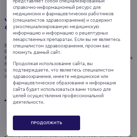
представляет собой специализированный
справочно-информационный ресурс для
медицинских и фармацевтических работников
Что делает BIOCAD в области
(специалистов здравоохранения) и содержит
фармаконадзора?
узкоспециализированную медицинскую
информацию и информацию о рецептурных
лекарственных препаратах. Если вы не являетесь
BIOCAD заботится о благополучии пациентов и
специалистом здравоохранения, просим вас
безопасности производимых лекарственных препаратов.
покинуть данный сайт.
В качестве одного из механизмов контроля и обеспечения
Продолжая использование сайта, вы
безопасности лекарственных препаратов в компании
подтверждаете, что являетесь специалистом
создана и функционирует система фармаконадзора,
обеспечивающая:
здравоохранения, имеете медицинское или
фармацевтическое образование и информация
сайта будет использоваться вами только для
непрерывный мониторинг и контроль безопасности и
целей осуществления профессиональной
эффективности производимых лекарственных
деятельности.
препаратов от начала клинической разработки и на
протяжении всего периода пострегистрационного
применения;
ПРОДОЛЖИТЬ
выявление и оценку возможных новых аспектов