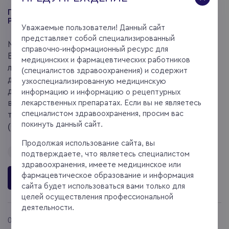
ПРЕПАРАТ ИЛСИРА® (ЛЕВИЛИМАБ) ПОЛУЧИЛ
РЕГИСТРАЦИЮ В БЕЛАРУСИ
Уважаемые пользователи! Данный сайт
представляет собой специализированный
Министерство здравоохранения Республики
справочно-информационный ресурс для
Беларусь одобрило применение препарата
медицинских и фармацевтических работников
левилимаб (торговое наименование Илсира®)
(специалистов здравоохранения) и содержит
для терапии ревматоидного артрита, а также
узкоспециализированную медицинскую
для патогенетической терапии синдрома
информацию и информацию о рецептурных
высвобождения цитокинов при тяжелом
лекарственных препаратах. Если вы не являетесь
специалистом здравоохранения, просим вас
течении новой коронавирусной инфекции
покинуть данный сайт.
(CОVID-19).
Продолжая использование сайта, вы
#
РЕВМАТОИДНЫЙ АРТРИТ
#
COVID-19
подтверждаете, что являетесь специалистом
здравоохранения, имеете медицинское или
фармацевтическое образование и информация
ЧИТАТЬ
сайта будет использоваться вами только для
целей осуществления профессиональной
деятельности.
01.07.2021