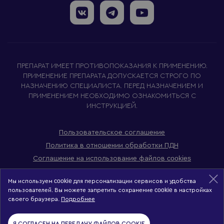
ПРЕПАРАТ ИМЕЕТ ПРОТИВОПОКАЗАНИЯ К ПРИМЕНЕНИЮ.
ПРИМЕНЕНИЕ ПРЕПАРАТА ДОПУСКАЕТСЯ СТРОГО ПО
НАЗНАЧЕНИЮ СПЕЦИАЛИСТА. ПЕРЕД НАЗНАЧЕНИЕМ И
ПРИМЕНЕНИЕМ НЕОБХОДИМО ОЗНАКОМИТЬСЯ С
ИНСТРУКЦИЕЙ.
Пользовательское соглашение
Политика в отношении обработки ПДН
Соглашение на использование файлов cookies
Мы используем cookie
для персонализации сервисов и удобства
пользователей.
Вы можете запретить сохранение cookie в настройках
©
2026
Все права на материалы сайта принадлежат
своего браузера.
Подробнее
компании АО «БИОКАД». Любое копирование и иное
использование материалов сайта разрешено только с
Я СОГЛАСЕН НА ПЕРЕДАЧУ ФАЙЛОВ COOKIE